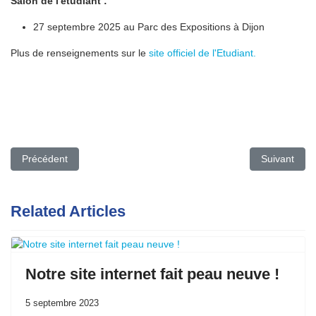
Salon de l'étudiant :
27 septembre 2025 au Parc des Expositions à Dijon
Plus de renseignements sur le
site officiel de l'Etudiant.
Article précédent : SAISON 19 - Je filme le métier qui me plait
Article suiv
Précédent
Suivant
Related Articles
Notre site internet fait peau neuve !
5 septembre 2023