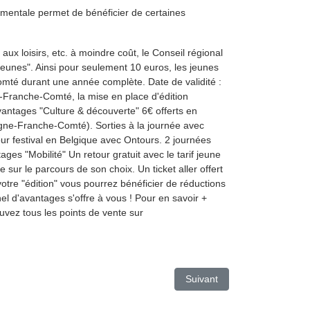
mentale permet de bénéficier de certaines
aux loisirs, etc. à moindre coût, le Conseil régional
unes". Ainsi pour seulement 10 euros, les jeunes
mté durant une année complète. Date de validité :
-Franche-Comté, la mise en place d'édition
antages "Culture & découverte" 6€ offerts en
ogne-Franche-Comté). Sorties à la journée avec
r festival en Belgique avec Ontours. 2 journées
es "Mobilité" Un retour gratuit avec le tarif jeune
le parcours de son choix. Un ticket aller offert
tre "édition" vous pourrez bénéficier de réductions
el d'avantages s'offre à vous ! Pour en savoir +
uvez tous les points de vente sur
Article suivant : La prime à
Suivant