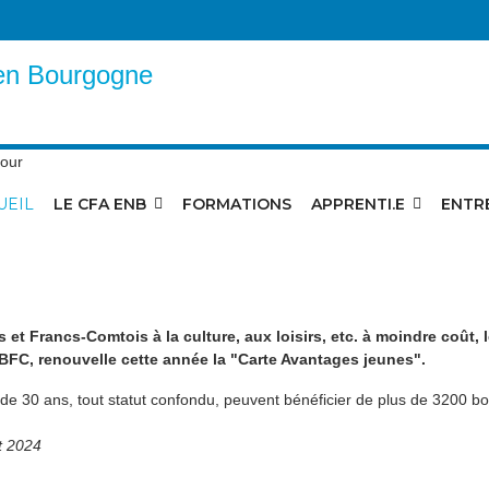
UEIL
LE CFA ENB
FORMATIONS
APPRENTI.E
ENTR
jeunes" est de retour
s et Francs-Comtois à la culture, aux loisirs, etc. à moindre coût
BFC, renouvelle cette année la "Carte Avantages jeunes".
 de 30 ans, tout statut confondu, peuvent bénéficier de plus de 3200
t 2024