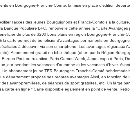
nents en Bourgogne-Franche-Comté, la mise en place d'édition départe
aciliter l'accès des jeunes Bourguignons et Francs-Comtois à la culture, 
 Banque Populaire BFC, renouvelle cette année la "Carte Avantages je
bénéficier de plus de 3200 bons plans en région Bourgogne-Franche-Co
i la carte permet de bénéficier d'avantages permanents en Bourgogne
écificités à découvrir via son smartphone. Les avantages régionaux Av
omté). Abonnement gratuit en bibliothèque (offert par la Région Bourg
, Europa Park ou rulantica. Paris Games Week, Japan expo à Paris, Dou
 un jour pendant les vacances d'automne et les vacances d'hiver. Avantag
 Un abonnement jeune TER Bourgogne-Franche-Comté hebdomadaire sur 
que département propose ses propres avantages.Ainsi, en fonction de vo
r des avant-premières, de séances de sport gratuites, etc. Un large pan
 sa carte en ligne * Carte disponible également en point de vente. Retro
uve !