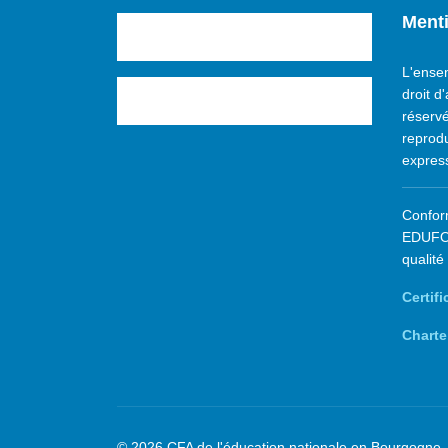
Menti
L'ensem
droit d
réservé
reprodu
express
Confor
EDUFOR
qualité
Certi
Chart
© 2026 CFA de l'éducation nationale en Bourgogne.