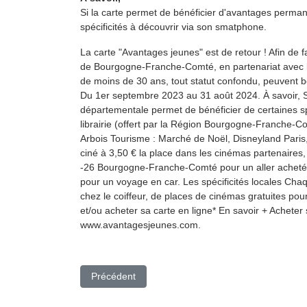
Si la carte permet de bénéficier d'avantages perma
spécificités à découvrir via son smatphone.
La carte "Avantages jeunes" est de retour ! Afin de f
de Bourgogne-Franche-Comté, en partenariat avec la
de moins de 30 ans, tout statut confondu, peuvent 
Du 1er septembre 2023 au 31 août 2024. À savoir, S
départementale permet de bénéficier de certaines sp
librairie (offert par la Région Bourgogne-Franche-C
Arbois Tourisme : Marché de Noël, Disneyland Paris
ciné à 3,50 € la place dans les cinémas partenaires,
-26 Bourgogne-Franche-Comté pour un aller acheté.
pour un voyage en car. Les spécificités locales Cha
chez le coiffeur, de places de cinémas gratuites pou
et/ou acheter sa carte en ligne* En savoir + Acheter
www.avantagesjeunes.com.
Article précédent : Notre site internet fait peau ne
Précédent